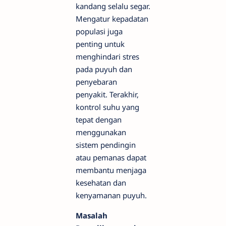
kandang selalu segar.
Mengatur kepadatan
populasi juga
penting untuk
menghindari stres
pada puyuh dan
penyebaran
penyakit. Terakhir,
kontrol suhu yang
tepat dengan
menggunakan
sistem pendingin
atau pemanas dapat
membantu menjaga
kesehatan dan
kenyamanan puyuh.
Masalah