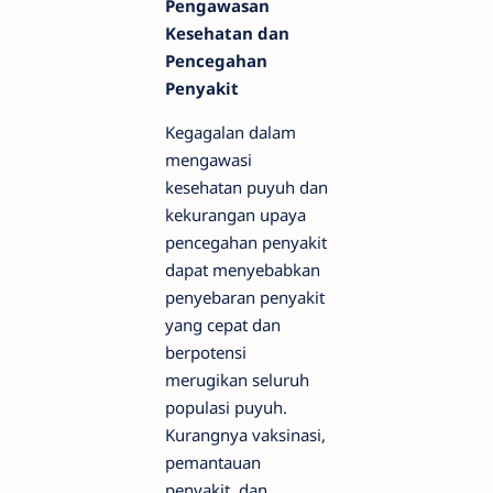
Pengawasan
Kesehatan dan
Pencegahan
Penyakit
Kegagalan dalam
mengawasi
kesehatan puyuh dan
kekurangan upaya
pencegahan penyakit
dapat menyebabkan
penyebaran penyakit
yang cepat dan
berpotensi
merugikan seluruh
populasi puyuh.
Kurangnya vaksinasi,
pemantauan
penyakit, dan