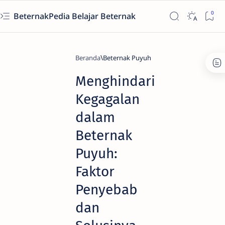
BeternakPedia Belajar Beternak
Beranda
Beternak Puyuh
Menghindari
Kegagalan
dalam
Beternak
Puyuh:
Faktor
Penyebab
dan