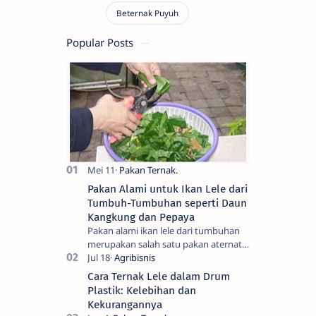
Popular Posts
Pakan Alami untuk Ikan Lele dari
Tumbuh-Tumbuhan seperti Daun
Kangkung dan Pepaya
Pakan alami ikan lele dari tumbuhan
merupakan salah satu pakan aternatif
yang bisa kita olah sendiri sebagai
pakan tambahan untuk penghematan
Cara Ternak Lele dalam Drum
dalam …
Plastik: Kelebihan dan
Kekurangannya