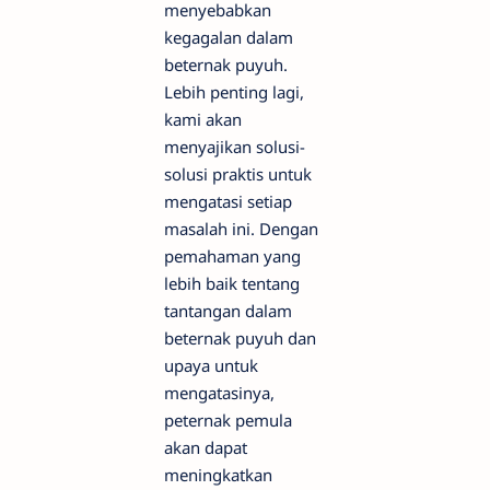
menyebabkan
kegagalan dalam
beternak puyuh.
Lebih penting lagi,
kami akan
menyajikan solusi-
solusi praktis untuk
mengatasi setiap
masalah ini. Dengan
pemahaman yang
lebih baik tentang
tantangan dalam
beternak puyuh dan
upaya untuk
mengatasinya,
peternak pemula
akan dapat
meningkatkan