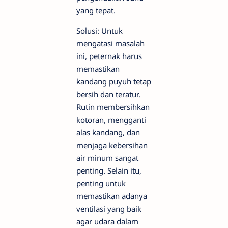
yang tepat.
Solusi: Untuk
mengatasi masalah
ini, peternak harus
memastikan
kandang puyuh tetap
bersih dan teratur.
Rutin membersihkan
kotoran, mengganti
alas kandang, dan
menjaga kebersihan
air minum sangat
penting. Selain itu,
penting untuk
memastikan adanya
ventilasi yang baik
agar udara dalam