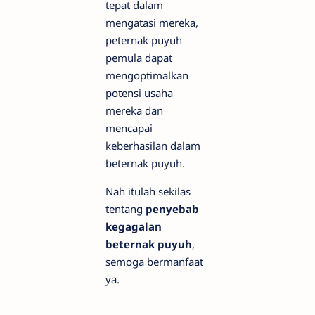
tepat dalam
mengatasi mereka,
peternak puyuh
pemula dapat
mengoptimalkan
potensi usaha
mereka dan
mencapai
keberhasilan dalam
beternak puyuh.
Nah itulah sekilas
tentang
penyebab
kegagalan
beternak puyuh
,
semoga bermanfaat
ya.