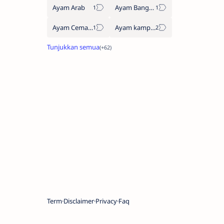
Ayam Arab
Ayam Bangkok
Ayam Cemani
Ayam kampung
Term
Disclaimer
Privacy
Faq