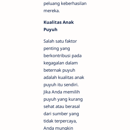
peluang keberhasilan
mereka.
Kualitas Anak
Puyuh
Salah satu faktor
penting yang
berkontribusi pada
kegagalan dalam
beternak puyuh
adalah kualitas anak
puyuh itu sendiri.
Jika Anda memilih
puyuh yang kurang
sehat atau berasal
dari sumber yang
tidak terpercaya,
Anda mungkin